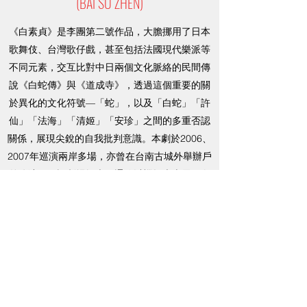
(BAI SU ZHEN)
《白素貞》是李團第二號作品，大膽挪用了日本
歌舞伎、台灣歌仔戲，甚至包括法國現代樂派等
不同元素，交互比對中日兩個文化脈絡的民間傳
說《白蛇傳》與《道成寺》，透過這個重要的關
於異化的文化符號—「蛇」，以及「白蛇」「許
仙」「法海」「清姬」「安珍」之間的多重否認
關係，展現尖銳的自我批判意識。本劇於2006、
2007年巡演兩岸多場，亦曾在台南古城外舉辦戶
外公演，不設劇場燈光，通篇以蠟燭光火展開白
素貞與清姬穿越人蛇的故事。
A Kabuki forgery: to become a human