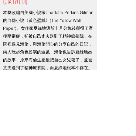
(CIA LYU DI)
本劇改編自美國小說家Charlotte Perkins Gilman
的自傳小說《黃色壁紙》(The Yellow Wall
Paper)。女作家夏綠地懷胎十月分娩後卻得了產
後憂鬱症，卻被自己丈夫送到了精神療養院，在
院裡遇見海倫，與海倫開心的分享自己的日記，
兩人玩起角色扮演的遊戲，海倫也告訴夏綠地她
的故事，原來海倫生產後把自己女兒殺了，並被
丈夫送到了精神療養院，而夏綠地根本不存在。
本劇2010年在台北公演，2013年參加亞洲當代
戲劇節(ACT)推出復排版本。